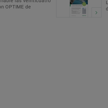
fiable las veinticuatro
con OPTIME de