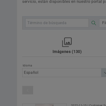
servicio, están disponibles en nuestro portal p
Fi
Imágenes
130
Awards
Deporte de motor
Digita
Sustainability
Technology & Innovat
Idioma
Categoría de productos
2022-11-15 | Customer Su