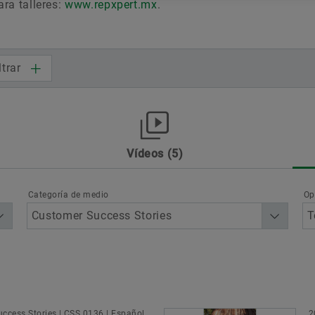
ara talleres:
www.repxpert.mx
.
Fechas & Eventos
Protección de la marca
ltrar
Vídeos
5
lización
Other
Products & Services
Schaeffler
ion
Categoría de medio
Op
Sector
ccess Stories | CSS 0136 | Español
2