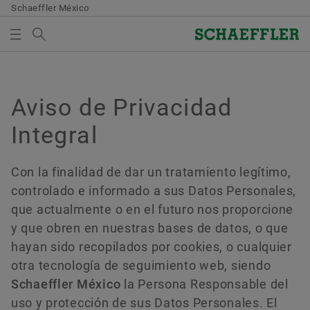
Schaeffler México
Término de búsqueda
Empresa
CESTA DE MEDIOS
Aviso de Privacidad
Productos & Soluciones
No hay elementos en su cesta de medios. Para
Integral
Empleo
agregar nuevos elementos, utilice el botón de:
Añadir para descarga
Novedades & Prensa
Con la finalidad de dar un tratamiento legítimo,
controlado e informado a sus Datos Personales,
Rogamos que considere lo siguiente:
que actualmente o en el futuro nos proporcione
Idioma
y que obren en nuestras bases de datos, o que
La cantidad máxima de pedido por medio es
de 20 unidades. Está prohibido vender a
hayan sido recopilados por cookies, o cualquier
terceros los medios facilitados
otra tecnología de seguimiento web, siendo
Contacto
gratuitamente. El pedido se entregará sin
Schaeffler México
la Persona Responsable del
En todo el mundo
gastos de envío.
uso y protección de sus Datos Personales. El
Página web corporativa