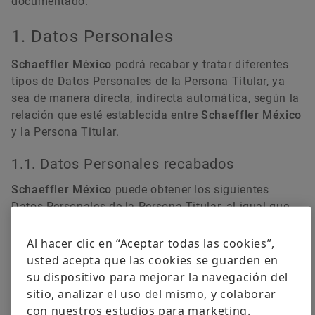
documentado.
1. Datos Personales
Schaeffler México
podrá recabar y tratar diferentes
tipos de Datos Personales de la Persona Titular, ya
sea de manera directa, indirecta automática, según la
relación que esté establecida entre
Schaeffler México
y la Persona Titular.
1.1. Datos Personales recabados
Schaeffler México
puede obtener los siguientes
Datos Personales de la Persona Titular, al igual que
aquellos Datos Personales que se encuentren
enlistados en los Avisos de Privacidad
Al hacer clic en “Aceptar todas las cookies”,
Especializados.
usted acepta que las cookies se guarden en
su dispositivo para mejorar la navegación del
Datos para Contacto:
incluye datos de
sitio, analizar el uso del mismo, y colaborar
identificación y contacto como nombre completo,
con nuestros estudios para marketing.