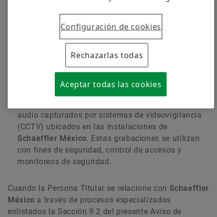
teléfono, correo electrónico, empresa o entidad a la
que representa o domicilio.
Configuración de cookies
Datos para Registro de Visitas:
incluye datos de
identificación y contacto como nombre completo,
teléfono, correo electrónico, empresa o entidad a la
Rechazarlas todas
que representa o domicilio y propósito de la visita,
los cuales son recabados mediante formatos de
Aceptar todas las cookies
registro de acceso en la recepción.
Datos de Imagen y Video:
registros de imágenes y
audio capturados por sistemas de videovigilancia
(CCTV) ubicados en las instalaciones de
Schaeffler México
. Estas grabaciones se utilizan
con fines de seguridad, control de accesos y
monitoreos de seguridad.
Cuando la Persona Titular se relacione con
Schaeffler
México
a través de procesos especializados
enlistados la Sección 9.2 del presente Aviso de