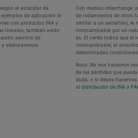
según el estándar de
Con medias interchange, 
s ejemplos de aplicación le
de rodamientos de otros f
ones con productos INA y
similar a un semáforo, le
s lineales, también están
intercambiable por un rod
uestro servicio de
es. El verde indica que e
e y elaboraremos
intercambiable; el amarill
determinadas condiciones y
Nota: No nos hacemos res
de las pérdidas que pueda
duda, o si desea hacernos 
al
distribuidor de INA y F