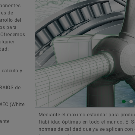
mponentes
res de
rollo del
tos para
 Ofrecemos
lquier
dad:
cálculo y
TRAIOS de
 WEC (White
Mediante el máximo estándar para produc
ante
fiabilidad óptimas en todo el mundo. El 
normas de calidad que ya se aplican con é