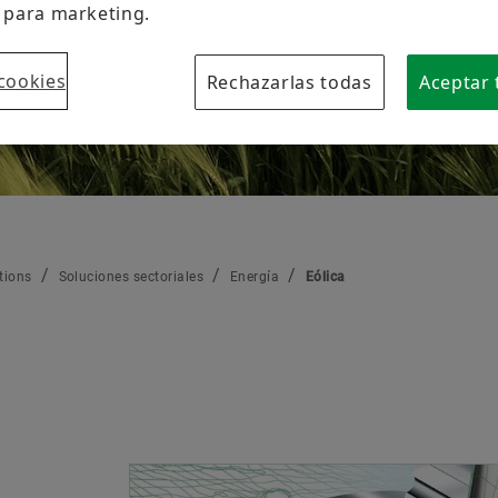
de una sola fuent
 para marketing.
Mecatrónica
Sociedades dis
cookies
Rechazarlas todas
Aceptar 
Otros rodamientos
Servicios
tions
Soluciones sectoriales
Energía
Eólica