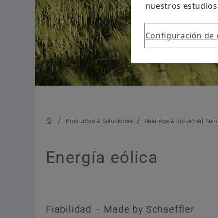
Materias primas
nuestros estudios
Aerospace
Configuración de 
Vehículos de dos ruedas
Schaeffler Global Technology Network
Productos & Soluciones
Bearings & Industrial Solu
Energía eólica
Fiabilidad – Made by Schaeffler