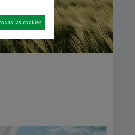
e.
Programas de proveedores
tribuidoras
Pedir ahora
todas las cookies
Supplier information management