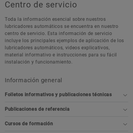
Centro de servicio
Toda la información esencial sobre nuestros
lubricadores automáticos se encuentra en nuestro
15-12-2025 | INSTRUCCIONES (MONTAJE, FUNCIONAMIENTO)
centro de servicio. Esta información de servicio
Dispositivos de calentamiento por
incluye los principales ejemplos de aplicación de los
inducción
lubricadores automáticos, videos explicativos,
material informativo e instrucciones para su fácil
Descarga
instalación y funcionamiento.
Forwarding to the web shop
Información general
Folletos informativos y publicaciones técnicas
CONCEPT2 E-KIT (FCE)
Publicaciones de referencia
Sistemas automáticos de lubricación (FBS)
Relubrication for large-size fans (GTS 0116)
Cursos de formación
Lubricators for grease and oil lubrication (TPI
High cost savings through online condition