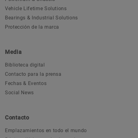
BARREL...TROLLEY-N
Vehicle Lifetime Solutions
Bearings & Industrial Solutions
Descarga
Protección de la marca
Media
Biblioteca digital
Contacto para la prensa
Fechas & Eventos
Social News
14-09-2023 | INSTRUCCIONES (MONTAJE, FUNCIONAMIENTO)
LASER-SMARTY3
Contacto
Descarga
Emplazamientos en todo el mundo