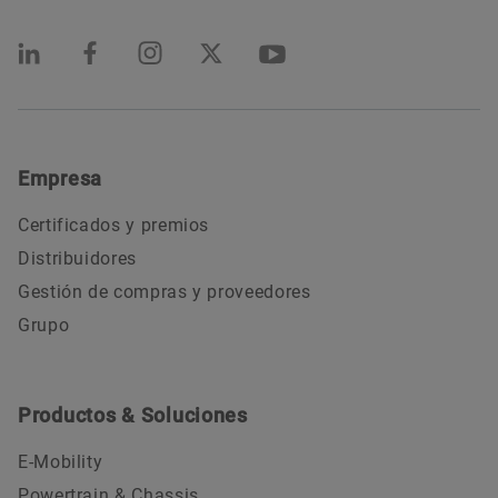
18-06-2024 | INSTRUCCIONES (MONTAJE, FUNCIONAMIENTO)
CONCEPT1
Descarga
Empresa
Certificados y premios
Distribuidores
Gestión de compras y proveedores
Grupo
Productos & Soluciones
16-01-2024 | INSTRUCCIONES (MONTAJE, FUNCIONAMIENTO)
E-Mobility
Ayuda de transporte ARCA-PUMP-
Powertrain & Chassis