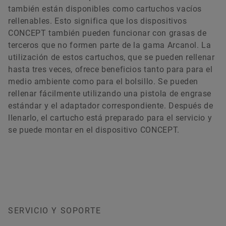
cliente y mucho más).
también están disponibles como cartuchos vacíos
eléctrico de 24 V DC y una comunicación I/O con
rellenables. Esto significa que los dispositivos
los sistemas de mando de nivel superior.
CONCEPT también pueden funcionar con grasas de
terceros que no formen parte de la gama Arcanol. La
utilización de estos cartuchos, que se pueden rellenar
15-12-2025 | INSTRUCCIONES (MONTAJE, FUNCIONAMIENTO)
hasta tres veces, ofrece beneficios tanto para para el
Dispositivos de calentamiento por
medio ambiente como para el bolsillo. Se pueden
rellenar fácilmente utilizando una pistola de engrase
inducción
estándar y el adaptador correspondiente. Después de
Descarga
llenarlo, el cartucho está preparado para el servicio y
se puede montar en el dispositivo CONCEPT.
Forwarding to the web shop
SERVICIO Y SOPORTE