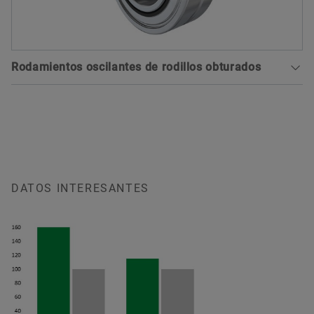
rodamiento se pueden montar por separado.
X-life
Rodamientos oscilantes de rodillos obturados
Se suministran diferentes tamaños en calidad X-
life. Estos rodamientos están identificados en las
Una solución limpia: Los rodamientos oscilantes
tablas de medidas.
de rodillos en ejecución obturada suelen utilizarse
principalmente en entornos severos, como
Leer más
instalaciones de colada continua, instalaciones
de extracción o ascensores, o si se requieren unas
Catálogo de productos medias
propiedades de funcionamiento especialmente
DATOS INTERESANTES
silenciosas.
X-life
Se suministran diferentes tamaños en calidad X-
life. Estos rodamientos están identificados en las
tablas de medidas.