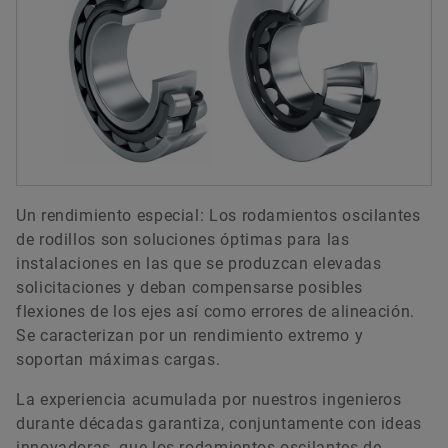
Calidad
Formación
necesita para el mantenimiento y el aseguramiento
Rolling bearings
de la calidad de nuestros productos, de una sola
Descarga
Programas de proveedores
Cálculo & Asesoramiento
fuente.
Pedir ahora
Forwarding to the web shop
Sociedades distribuidoras
Supplier information management
Un rendimiento especial: Los rodamientos oscilantes
de rodillos son soluciones óptimas para las
instalaciones en las que se produzcan elevadas
solicitaciones y deban compensarse posibles
flexiones de los ejes así como errores de alineación.
Se caracterizan por un rendimiento extremo y
soportan máximas cargas.
27-11-2023 | INFORMACIÓN TÉCNICA DE PRODUCTO
La experiencia acumulada por nuestros ingenieros
Sealed Spherical Roller Bearings
durante décadas garantiza, conjuntamente con ideas
Descarga
innovadoras, que los rodamientos oscilantes de