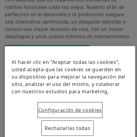
rodillos funcionen cada vez mejor. Nuestro afán de
Forwarding to the web shop
perfección en el desarrollo y la producción asegura
una cinemática optimizada, un desgaste reducido e
incluso una mayor duración de vida, con un menor
despliegue y unos costes mínimos de mantenimiento.
Catálogo de productos medias
Al hacer clic en “Aceptar todas las cookies”,
usted acepta que las cookies se guarden en
su dispositivo para mejorar la navegación del
sitio, analizar el uso del mismo, y colaborar
con nuestros estudios para marketing.
25-04-2014 | FOLLETO
GAMA DE PRODUCTOS RELACIONADOS
Axial Spherical Roller Bearings
Configuración de cookies
Descarga
Rechazarlas todas