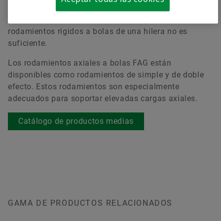
dos hileras corresponden a los de una hilera, y se
utilizan cuando la capacidad de carga radial de los
rodamientos rígidos a bolas de una hilera no es
suficiente.
Los rodamientos axiales a bolas FAG están
disponibles como rodamientos de simple y de doble
efecto. Estos rodamientos son especialmente
adecuados para soportar elevadas cargas axiales.
Catálogo de productos medias
GAMA DE PRODUCTOS RELACIONADOS